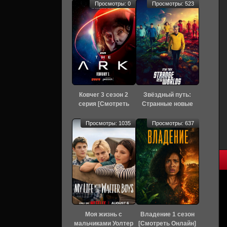
Просмотры: 0
Просмотры: 523
Ковчег 3 сезон 2
Звёздный путь:
серия [Смотреть
Странные новые
Онлайн]
миры 4 сезон 3
серия [Смотреть
Просмотры: 1035
Просмотры: 637
Онлайн]
Моя жизнь с
Владение 1 сезон
мальчиками Уолтер
[Смотреть Онлайн]