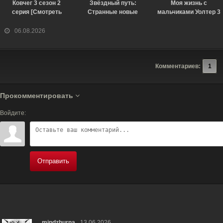
Ковчег 3 сезон 2
Звёздный путь:
Моя жизнь с
серия [Смотреть
Странные новые
мальчиками Уолтер 3
Онлайн]
миры 4 сезон 3 серия
сезон [Смотреть
[Смотреть Онлайн]
Онлайн]
06.08.2026
Комментариев:
1
Прокомментировать
Войдите:
Отправить
mindzhurna
13.06.2026