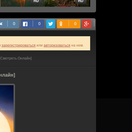
HD
HD
HD
м
зарегистрироваться
или
авторизоваться
на нем.
 [Смотреть Онлайн]
Онлайн]