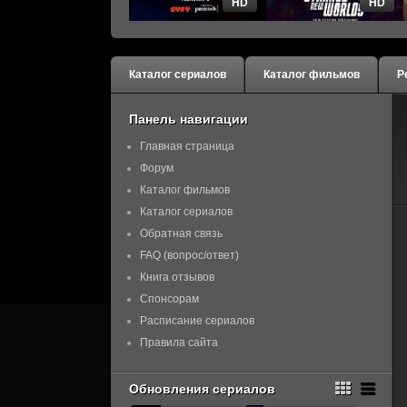
HD
HD
Каталог сериалов
Каталог фильмов
Р
Панель навигации
Главная страница
Форум
Каталог фильмов
Каталог сериалов
Обратная связь
FAQ (вопрос/ответ)
Книга отзывов
Спонсорам
Расписание сериалов
Правила сайта
Обновления сериалов