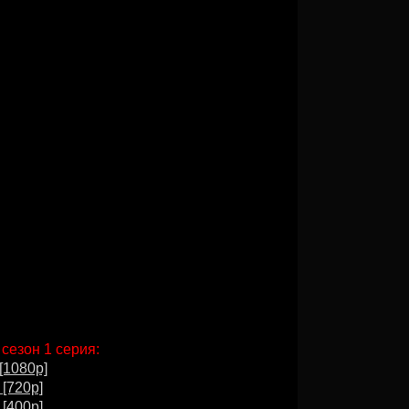
 сезон 1 серия:
[1080p]
 [720p]
 [400p]