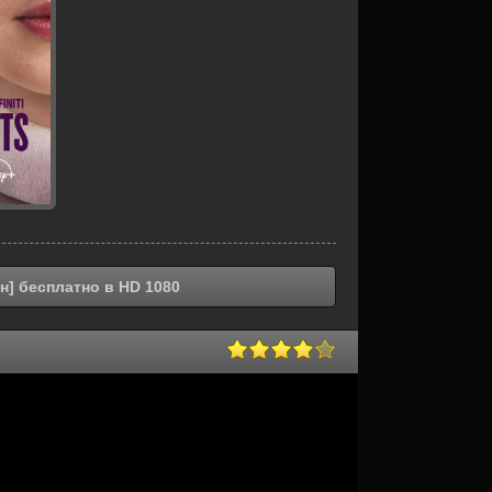
н] бесплатно в HD 1080