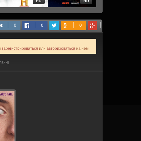
HD
HD
HD
м
зарегистрироваться
или
авторизоваться
на нем.
лайн]