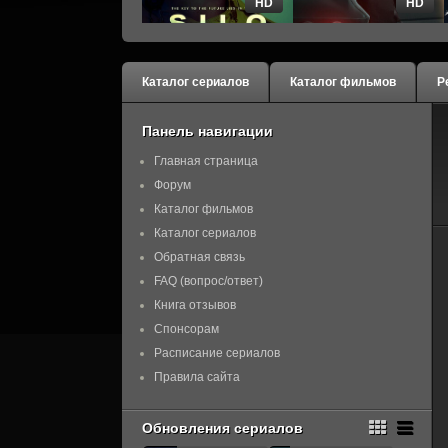
HD
HD
Каталог сериалов
Каталог фильмов
Р
Панель навигации
Главная страница
Форум
Каталог фильмов
Каталог сериалов
Обратная связь
FAQ (вопрос/ответ)
Книга отзывов
Спонсорам
Расписание сериалов
Правила сайта
Обновления сериалов