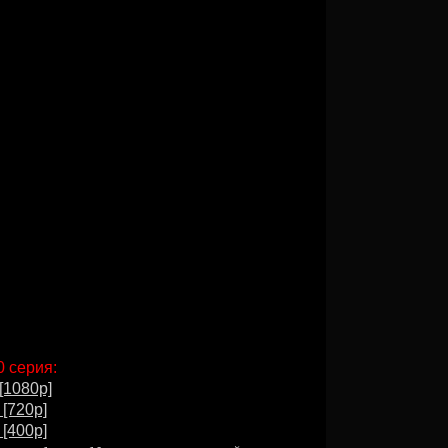
0 серия:
[1080p]
 [720p]
 [400p]