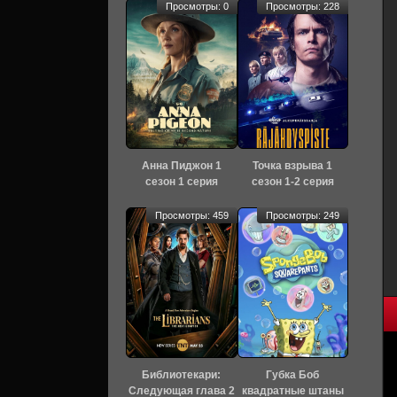
Просмотры: 0
Просмотры: 228
Анна Пиджон 1
Точка взрыва 1
сезон 1 серия
сезон 1-2 серия
[Смотреть Онлайн]
[Смотреть Онлайн]
Просмотры: 459
Просмотры: 249
Библиотекари:
Губка Боб
Следующая глава 2
квадратные штаны