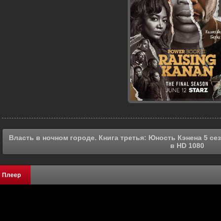
Власть в ночном городе. Книга третья: Юность Кэнена 5 се
в HD 1080
Плеер