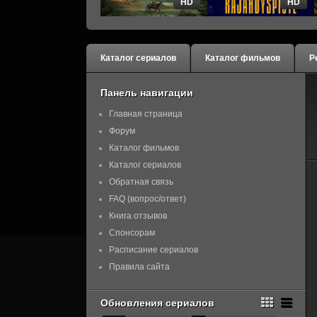
HD
HD
Каталог сериалов
Каталог фильмов
Р
Панель навигации
Главная страница
Форум
Каталог фильмов
Каталог сериалов
Обратная связь
FAQ (вопрос/ответ)
Книга отзывов
Спонсорам
Расписание сериалов
Правила сайта
Обновления сериалов