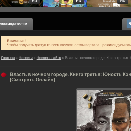
HD
HD
HD
екламодателям
Внимание!
Чтобы получить доступ ко всем возможностям портала - рекомендуем ва
Главная
»
Новости
»
Новости сайта
» Власть в ночном городе. Книга третья:
Власть в ночном городе. Книга третья: Юность Кэн
[Смотреть Онлайн]