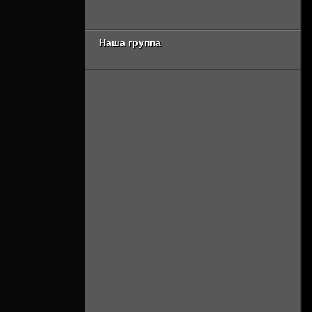
сезон 3 серия
17 сезон 8 серия
[Смотреть Онлайн]
[Смотреть Онлайн]
Наша группа