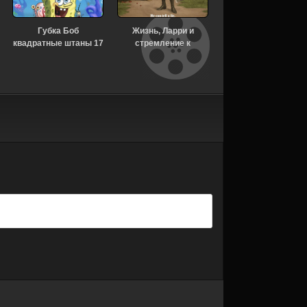
Губка Боб
Жизнь, Ларри и
Странное: Истории
квадратные штаны 17
стремление к
Дзюндзи Ито для
сезон 8 серия
несчастью: Почти
бессонных ночей 1
[Смотреть Онлайн]
история Америки 1
сезон 6 серия
сезон 7 серия
[Смотреть Онлайн]
[Смотреть Онлайн]