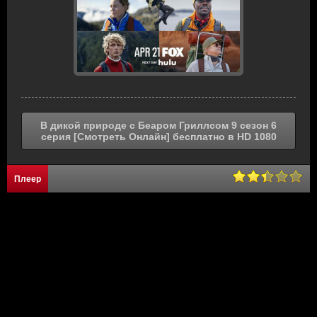
В дикой природе с Беаром Гриллсом 9 сезон 6
серия [Смотреть Онлайн] бесплатно в HD 1080
Плеер