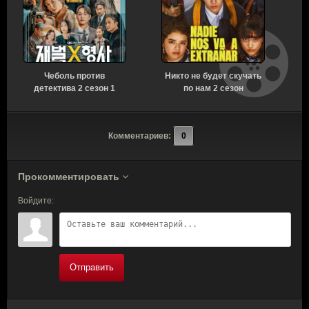
Чеболь против
Никто не будет скучать
У
детектива 2 сезон 1
по нам 2 сезон
серия [Смотреть
[Смотреть Онлайн]
Онлайн]
Комментариев:
0
Прокомментировать
Войдите:
Отправить