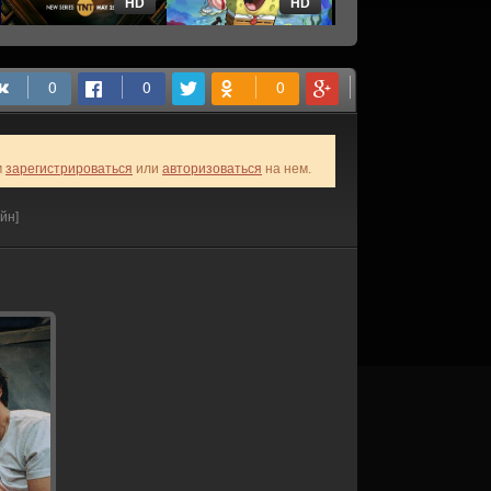
HD
HD
HD
м
зарегистрироваться
или
авторизоваться
на нем.
йн]