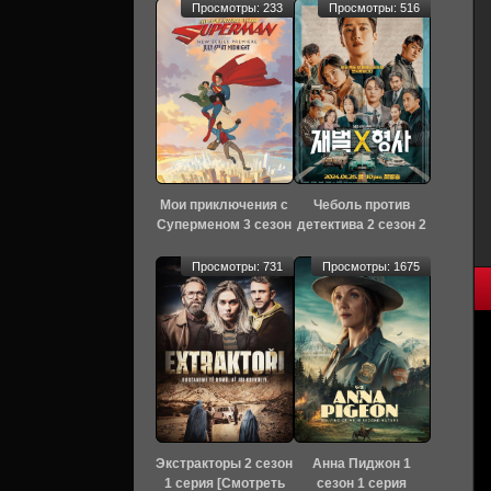
Просмотры: 233
Просмотры: 516
Мои приключения с
Чеболь против
Суперменом 3 сезон
детектива 2 сезон 2
9 серия [Смотреть
серия [Смотреть
Онлайн]
Онлайн]
Просмотры: 731
Просмотры: 1675
Экстракторы 2 сезон
Анна Пиджон 1
1 серия [Смотреть
сезон 1 серия