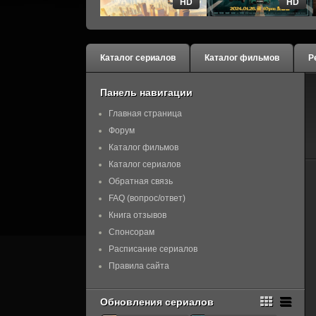
HD
HD
Каталог сериалов
Каталог фильмов
Р
Панель навигации
Главная страница
Форум
Каталог фильмов
Каталог сериалов
Обратная связь
FAQ (вопрос/ответ)
Книга отзывов
Спонсорам
Расписание сериалов
Правила сайта
Обновления сериалов