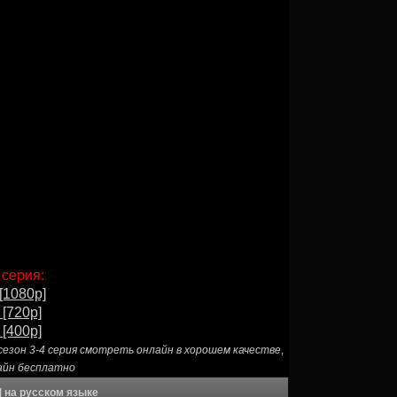
 серия:
[1080p]
 [720p]
 [400p]
сезон 3-4 серия смотреть онлайн в хорошем качестве
,
лайн бесплатно
] на русском языке