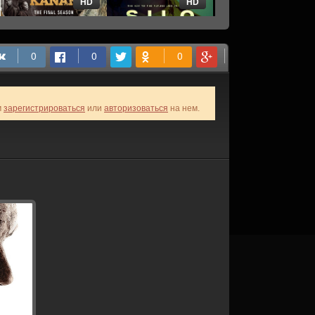
HD
HD
HD
м
зарегистрироваться
или
авторизоваться
на нем.