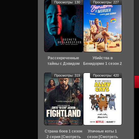
Просмотры: 130
Просмотры: 227
Рассекреченные
Убийства в
тайны с Дэвидом
Бенидорме 1 сезон 2
Духовны 2 сезон 18
серия [Смотреть
серия [Смотреть
Онлайн]
Просмотры: 319
Просмотры: 420
Онлайн]
Страна боев 1 сезон
Уличные коты 1
2 серия [Смотреть
сезон [Смотреть