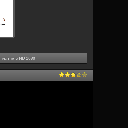
сплатно в HD 1080