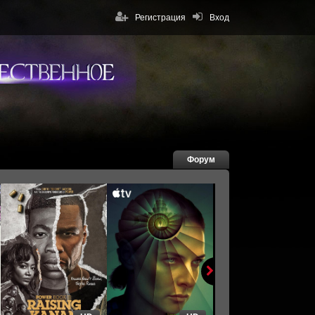
Регистрация
Вход
Форум