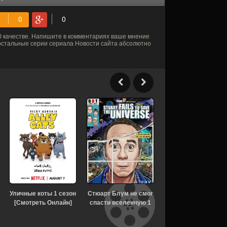
 качестве. Напишите в комментариях ваше мнение
е остальные серии сериала Новости сайта абсолютно
Уличные коты 1 сезон
Стюарт Блум не смог
Власть в ночном
[Смотреть Онлайн]
спасти вселенную 1
городе. Книга третья
сезон 3 серия
Юность Кэнена 5
[Смотреть Онлайн]
сезон 8 серия