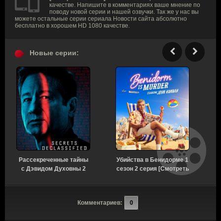
качестве. Напишите в комментариях ваше мнение по
поводу новой серии и нашей озвучки. Так же у нас вы
можете остальные серии сериала Новости сайта абсолютно
бесплатно в хорошем HD 1080 качестве.
Новые серии:
Рассекреченные тайны
Убийства в Бенидорме 1
с Дэвидом Духовны 2
сезон 2 серия [Смотреть
сезон 18 серия
Онлайн]
[Смотреть Онлайн]
Комментариев:
0