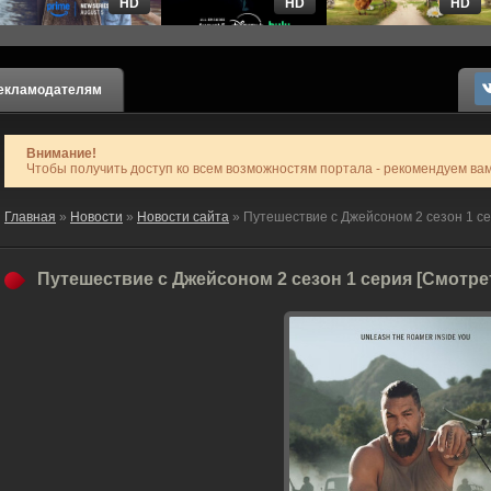
HD
HD
HD
екламодателям
Внимание!
Чтобы получить доступ ко всем возможностям портала - рекомендуем ва
Главная
»
Новости
»
Новости сайта
» Путешествие с Джейсоном 2 сезон 1 с
Путешествие с Джейсоном 2 сезон 1 серия [Смотре