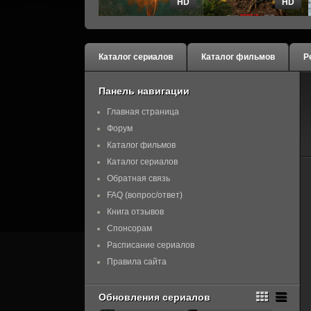
HD
HD
Каталог сериалов
Каталог фильмов
Р
Панель навигации
Главная страница
Форум
Каталог фильмов
Каталог сериалов
Обратная связь
FAQ (вопрос/ответ)
Книга отзывов
Спонсорам
Расписание сериалов
Правила сайта
Обновления сериалов