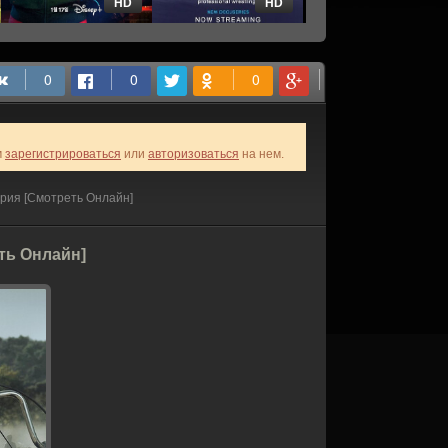
HD
HD
HD
м
зарегистрироваться
или
авторизоваться
на нем.
ерия [Смотреть Онлайн]
ть Онлайн]