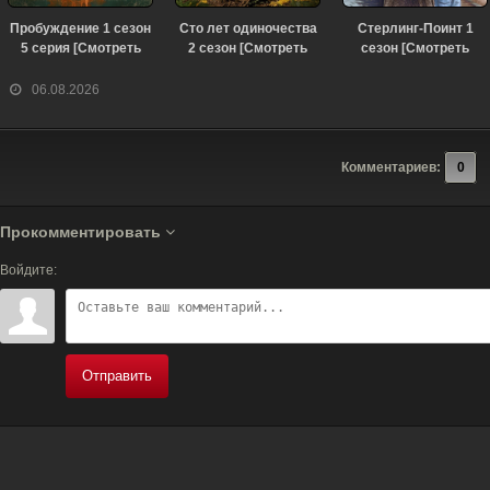
Пробуждение 1 сезон
Сто лет одиночества
Стерлинг-Поинт 1
5 серия [Смотреть
2 сезон [Смотреть
сезон [Смотреть
Онлайн]
Онлайн]
Онлайн]
06.08.2026
Комментариев:
0
Прокомментировать
Войдите:
Отправить