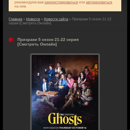
рекомендуем вам
зарегистрироваться
или
авторизоваться
на нем.
Главная
»
Новости
»
Новости сайта
» Призраки 5 сезон 21-22
серия [Смотреть Онлайн]
Призраки 5 сезон 21-22 серия
[Смотреть Онлайн]