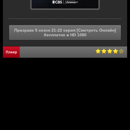
Призраки 5 сезон 21-22 серия [Смотреть Онлайн]
бесплатно в HD 1080
Плеер