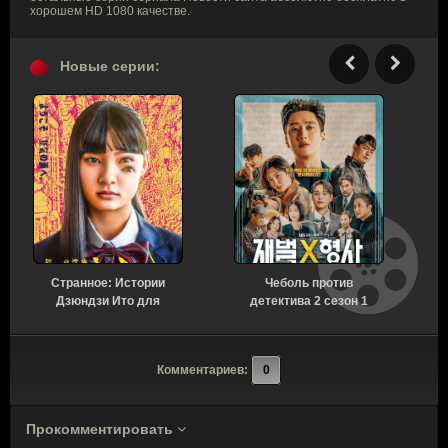
хорошем HD 1080 качестве.
Новые серии:
Странное: Истории
Чеболь против
Н
Дзюндзи Ито для
детектива 2 сезон 1
бессонных ночей 1
серия [Смотреть
сезон 6 серия [Смотреть
Онлайн]
Онлайн]
Комментариев:
0
Прокомментировать