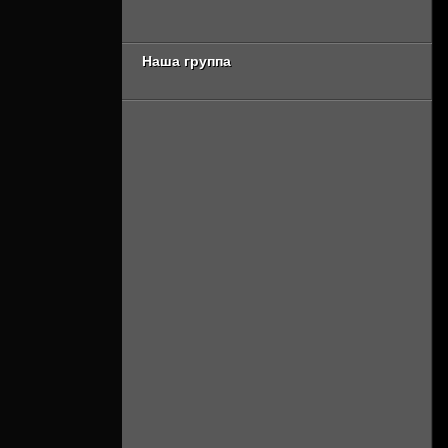
миры 4 сезон 3
3 сезон [Смотреть
серия [Смотреть
Онлайн]
Онлайн]
Наша группа