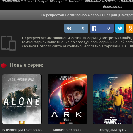
Салливанов 4 сезон 10 серия смотреть онлайн в хорошем качестве
,
Перекре
бесплатно
Перекресток Салливанов 4 сезон 10 серия [Смотре
Перекресток Салливанов 4 сезон 10 серия [Смотреть Онлайн]
комментариях ваше мнение по поводу новой серии и нашей озвуч
сериала Новости сайта абсолютно бесплатно в хорошем HD 1080
Новые серии:
В изоляции 13 сезон 8
Ковчег 3 сезон 2
Звёздный путь: