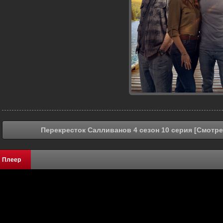
Перекресток Салливанов 4 сезон 10 серия [Смотре
Плеер