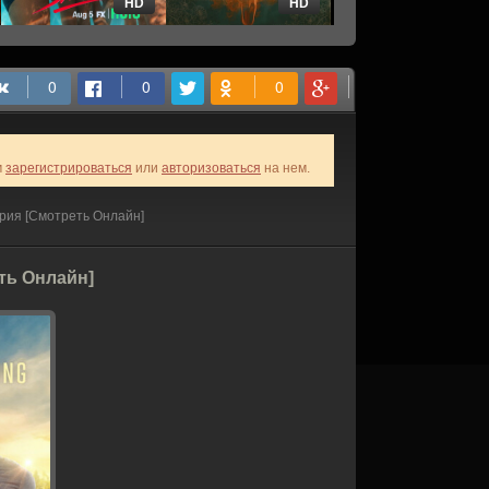
HD
HD
HD
м
зарегистрироваться
или
авторизоваться
на нем.
рия [Смотреть Онлайн]
ть Онлайн]