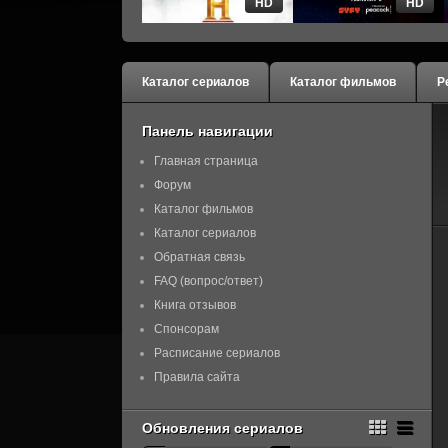
HD
HD
Каталог сериалов
Каталог фильмов
Р
Панель навигации
Главная страница
Форум
Каталог фильмов
Каталог сериалов
Обратная связь
FAQ (вопрос/ответ)
Книга отзывов
Спонсорам
Расписание сериалов
Правила сайта
Обновления сериалов