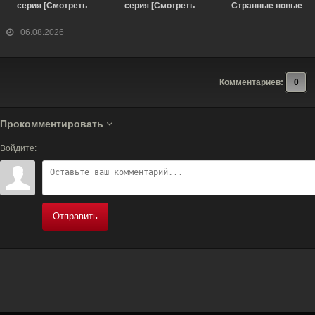
серия [Смотреть
серия [Смотреть
Странные новые
Онлайн]
Онлайн]
миры 4 сезон 3 серия
[Смотреть Онлайн]
06.08.2026
Комментариев:
0
Прокомментировать
Войдите:
Отправить