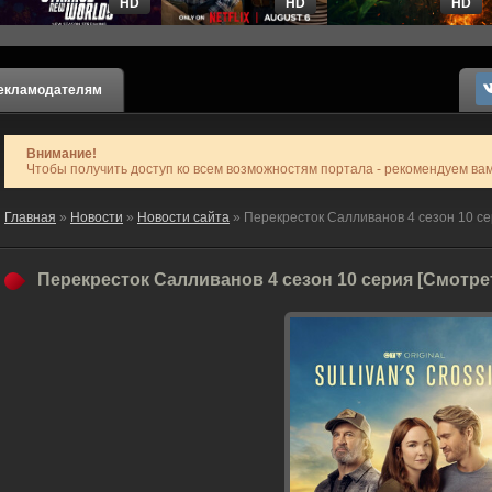
HD
HD
HD
екламодателям
Внимание!
Чтобы получить доступ ко всем возможностям портала - рекомендуем ва
Главная
»
Новости
»
Новости сайта
» Перекресток Салливанов 4 сезон 10 се
Перекресток Салливанов 4 сезон 10 серия [Смотре