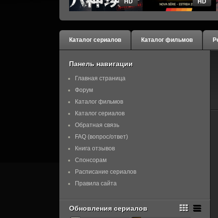
HD
HD
Каталог сериалов
Каталог фильмов
Р
Панель навигации
Главная страница
Форум
Каталог фильмов
Каталог сериалов
Обратная связь
FAQ (вопрос/ответ)
Книга отзывов
Спонсорам
Расписание сериалов
Правила сайта
Обновления сериалов