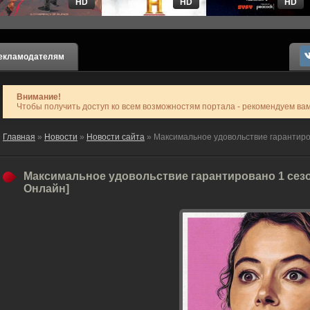
HD
HD
HD
екламодателям
Внимание!
Чтобы получить доступ ко всем возможностям портала - рекомендуем ва
Главная
»
Новости
»
Новости сайта
» Максимальное удовольствие гарантиро
Максимальное удовольствие гарантировано 1 сезо
Онлайн]