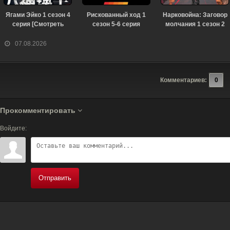
Ягами Эйко 1 сезон 4
Рискованный ход 1
Нарковойна: Заговор
серия [Смотреть
сезон 5-6 серия
молчания 1 сезон 2
Онлайн]
[Смотреть Онлайн]
серия [Смотреть
Онлайн]
07.08.2026
Комментариев:
0
Прокомментировать
Войдите:
Отправить