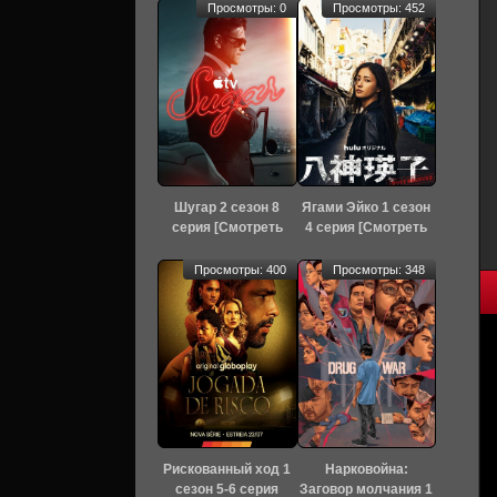
Просмотры: 0
Просмотры: 452
Шугар 2 сезон 8
Ягами Эйко 1 сезон
серия [Смотреть
4 серия [Смотреть
Онлайн]
Онлайн]
Просмотры: 400
Просмотры: 348
Рискованный ход 1
Нарковойна:
сезон 5-6 серия
Заговор молчания 1