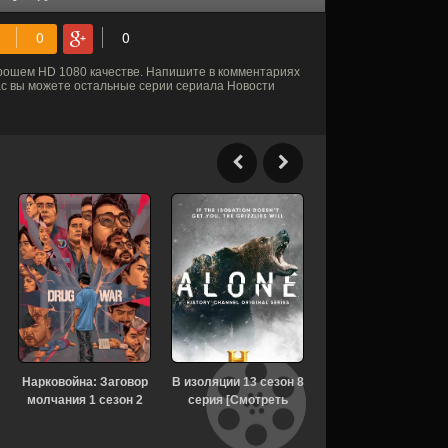
рошем HD 1080 качестве. Напишите в комментариях
нас вы можете остальные серии сериала Новости
Нарковойна: Заговор
В изоляции 13 сезон 8
Ковчег 3 сезон 2
молчания 1 сезон 2
серия [Смотреть
серия [Смотреть
серия [Смотреть
Онлайн]
Онлайн]
Онлайн]