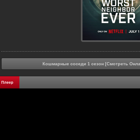
Кошмарные соседи 1 сезон [Смотреть Онла
Плеер