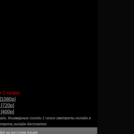
 1 сезон:
[1080p]
 [720p]
 [400p]
лайн
,
Кошмарные соседи 1 сезон смотреть онлайн в
мотреть онлайн бесплатно
йн] на русском языке