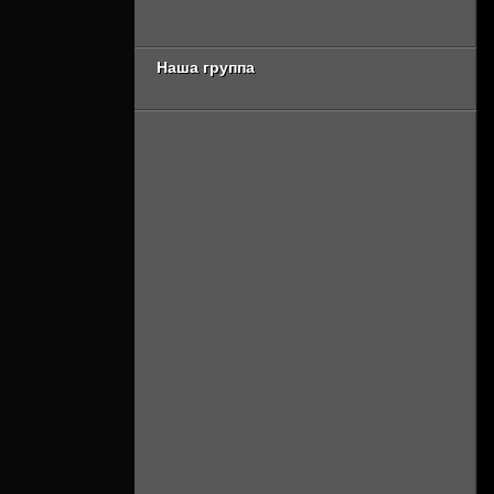
[Смотреть Онлайн]
сезон 2 серия
[Смотреть Онлайн]
Наша группа