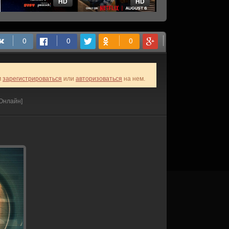
HD
HD
HD
м
зарегистрироваться
или
авторизоваться
на нем.
Онлайн]