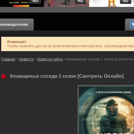
HD
HD
HD
екламодателям
Внимание!
Чтобы получить доступ ко всем возможностям портала - рекомендуем ва
Главная
»
Новости
»
Новости сайта
» Кошмарные соседи 1 сезон [Смотреть 
Кошмарные соседи 1 сезон [Смотреть Онлайн]