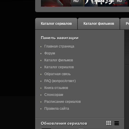
HD
HD
Каталог сериалов
Каталог фильмов
Р
Панель навигации
Главная страница
Форум
Каталог фильмов
Каталог сериалов
Обратная связь
FAQ (вопрос/ответ)
Книга отзывов
Спонсорам
Расписание сериалов
Правила сайта
Обновления сериалов