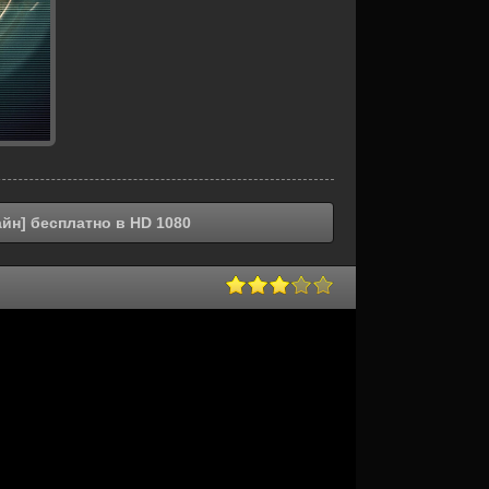
йн] бесплатно в HD 1080