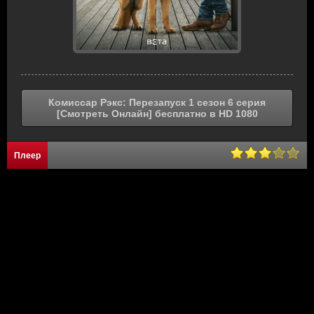
Комиссар Рэкс: Перезапуск 1 сезон 6 серия
[Смотреть Онлайн] бесплатно в HD 1080
Плеер