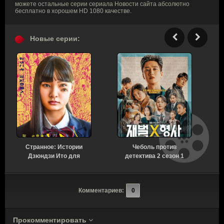
можете остальные серии сериала Новости сайта абсолютно
бесплатно в хорошем HD 1080 качестве.
Новые серии:
Странное: Истории
Чеболь против
Н
Дзюндзи Ито для
детектива 2 сезон 1
бессонных ночей 1
серия [Смотреть
сезон 6 серия [Смотреть
Онлайн]
Онлайн]
Комментариев:
0
Прокомментировать