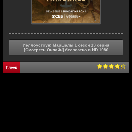
Йеллоустоун: Маршалы 1 сезон 13 серия
[Смотреть Онлайн] бесплатно в HD 1080
Плеер