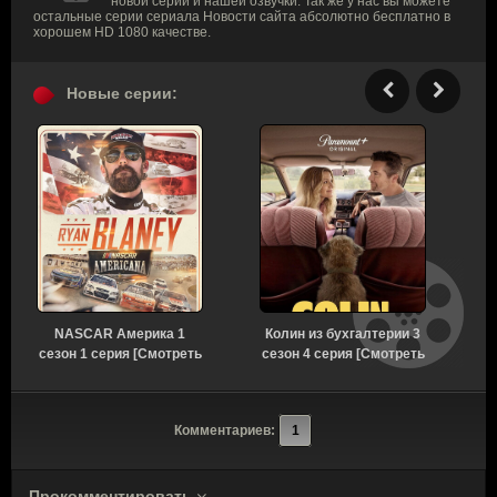
новой серии и нашей озвучки. Так же у нас вы можете
остальные серии сериала Новости сайта абсолютно бесплатно в
хорошем HD 1080 качестве.
Новые серии:
NASCAR Америка 1
Колин из бухгалтерии 3
Д
сезон 1 серия [Смотреть
сезон 4 серия [Смотреть
Д
Онлайн]
Онлайн]
Комментариев:
1
Прокомментировать