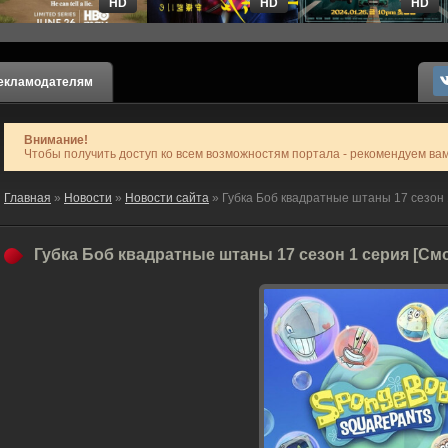
HD
HD
HD
екламодателям
Внимание!
Чтобы получить доступ ко всем возможностям портала - рекомендуем ва
Главная
»
Новости
»
Новости сайта
» Губка Боб квадратные штаны 17 сезон 
Губка Боб квадратные штаны 17 сезон 1 серия [См