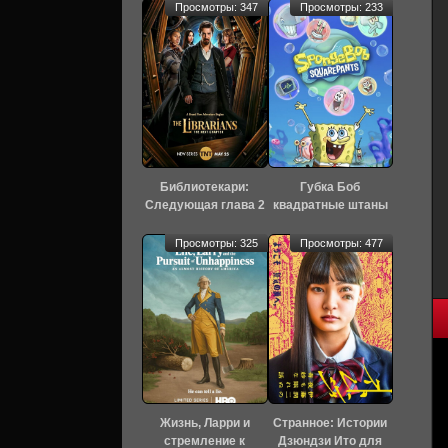
Просмотры: 347
Просмотры: 233
Библиотекари:
Губка Боб
Следующая глава 2
квадратные штаны
сезон 3 серия
17 сезон 8 серия
[Смотреть Онлайн]
[Смотреть Онлайн]
Просмотры: 325
Просмотры: 477
Жизнь, Ларри и
Странное: Истории
стремление к
Дзюндзи Ито для