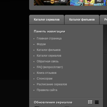
HD
HD
Каталог сериалов
Каталог фильмов
Р
Панель навигации
Главная страница
Форум
Каталог фильмов
Каталог сериалов
Обратная связь
FAQ (вопрос/ответ)
Книга отзывов
Спонсорам
Расписание сериалов
Правила сайта
Обновления сериалов