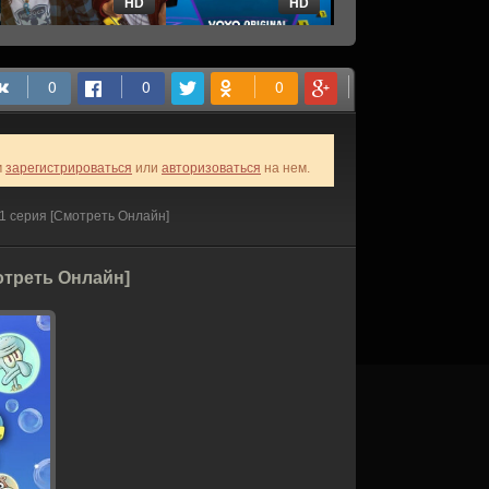
HD
HD
HD
м
зарегистрироваться
или
авторизоваться
на нем.
1 серия [Смотреть Онлайн]
отреть Онлайн]