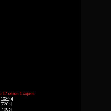
 17 сезон 1 серия:
[1080p]
 [720p]
 [400p]