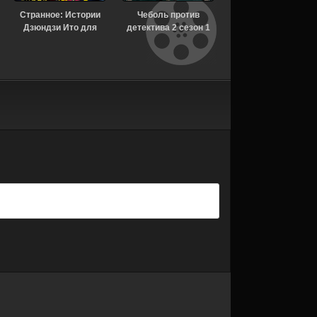
Странное: Истории
Чеболь против
Никто не будет
Дзюндзи Ито для
детектива 2 сезон 1
скучать по нам 2
бессонных ночей 1
серия [Смотреть
сезон [Смотреть
сезон 6 серия
Онлайн]
Онлайн]
[Смотреть Онлайн]