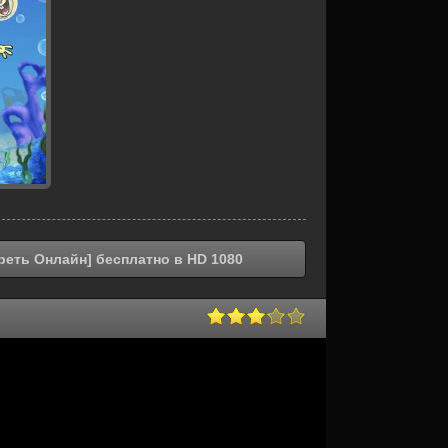
реть Онлайн] бесплатно в HD 1080