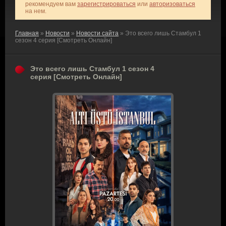
рекомендуем вам
зарегистрироваться
или
авторизоваться
на нем.
Главная
»
Новости
»
Новости сайта
» Это всего лишь Стамбул 1
сезон 4 серия [Смотреть Онлайн]
Это всего лишь Стамбул 1 сезон 4
серия [Смотреть Онлайн]