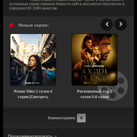
остальные серии сериала Новости сайта абсолютно бесплатно в
хорошем HD 1080 качестве.
Новые серии:
Ягами Эйко 1 сезон 4
Рискованный ход 1
серия [Смотреть
сезон 5-6 серия
Онлайн]
[Смотреть Онлайн]
Комментариев:
0
Прокомментировать