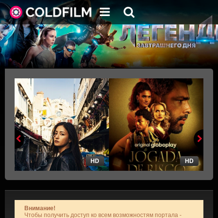
HD
HD
Внимание!
Чтобы получить доступ ко всем возможностям портала -