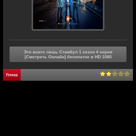
Это всего лишь Стамбул 1 сезон 4 серия
[Смотреть Онлайн] бесплатно в HD 1080
Плеер