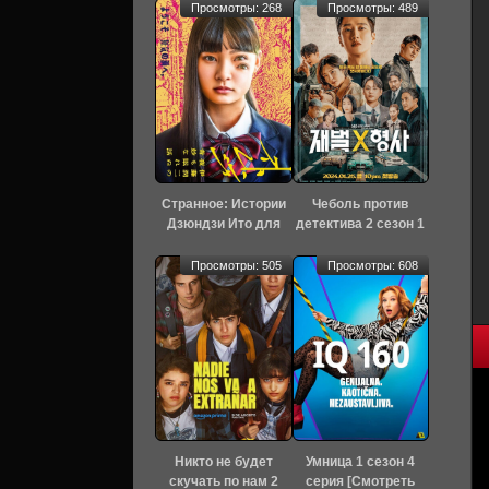
Просмотры: 268
Просмотры: 489
Странное: Истории
Чеболь против
Дзюндзи Ито для
детектива 2 сезон 1
бессонных ночей 1
серия [Смотреть
сезон 6 серия
Онлайн]
Просмотры: 505
Просмотры: 608
[Смотреть Онлайн]
Никто не будет
Умница 1 сезон 4
скучать по нам 2
серия [Смотреть