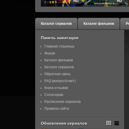
HD
HD
Каталог сериалов
Каталог фильмов
Р
Панель навигации
Главная страница
Форум
Каталог фильмов
Каталог сериалов
Обратная связь
FAQ (вопрос/ответ)
Книга отзывов
Спонсорам
Расписание сериалов
Правила сайта
Обновления сериалов