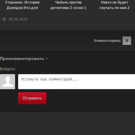
Странное: Истории
Чеболь против
Никто не будет
Дзюндзи Ито для
детектива 2 сезон 1
скучать по нам 2
бессонных ночей 1
серия [Смотреть
сезон [Смотреть
сезон 6 серия
Онлайн]
Онлайн]
08.08.2026
[Смотреть Онлайн]
Комментариев:
0
Прокомментировать
Войдите:
Отправить