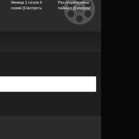
Умница 1 сезон 4
Рассекреченные
Убийства в
серия [Смотреть
тайны с Дэвидом
Бенидорме 1 сезон 
Онлайн]
Духовны 2 сезон 18
серия [Смотреть
серия [Смотреть
Онлайн]
Онлайн]