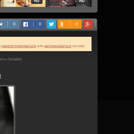
HD
HD
HD
м
зарегистрироваться
или
авторизоваться
на нем.
реть Онлайн]
]