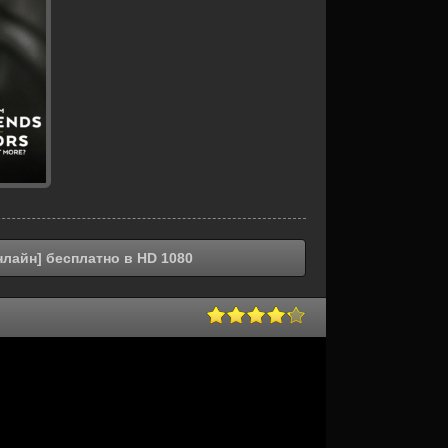
нлайн] бесплатно в HD 1080