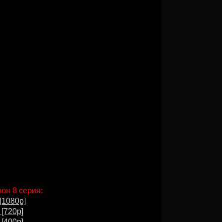
зон 8 серия:
[1080p]
 [720p]
 [400p]