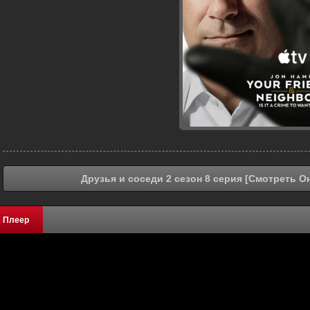
Друзья и соседи 2 сезон 8 серия [Смотреть О
Плеер