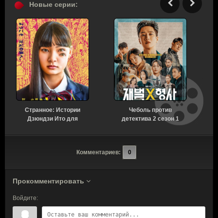
Новые серии:
Странное: Истории
Чеболь против
Н
Дзюндзи Ито для
детектива 2 сезон 1
бессонных ночей 1
серия [Смотреть
сезон 6 серия [Смотреть
Онлайн]
Онлайн]
Комментариев:
0
Прокомментировать
Войдите: