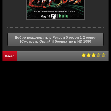
Добро пожаловать в Рексэм 5 сезон 1-2 серия
[Смотреть Онлайн] бесплатно в HD 1080
Плеер