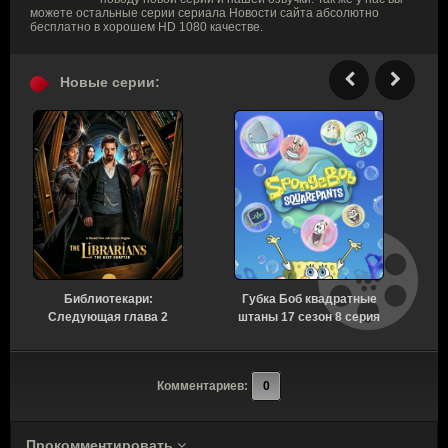
можете остальные серии сериала Новости сайта абсолютно
бесплатно в хорошем HD 1080 качестве.
Новые серии:
Библиотекари:
Губка Боб квадратные
Следующая глава 2
штаны 17 сезон 8 серия
сезон 3 серия [Смотреть
[Смотреть Онлайн]
Онлайн]
и
Комментариев:
0
Прокомментировать