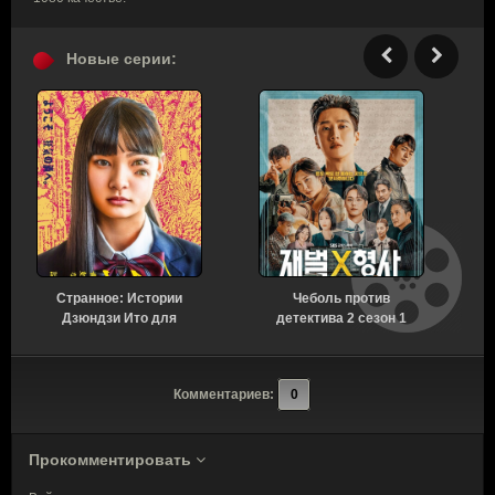
Новые серии:
Странное: Истории
Чеболь против
Н
Дзюндзи Ито для
детектива 2 сезон 1
бессонных ночей 1
серия [Смотреть
сезон 6 серия [Смотреть
Онлайн]
Онлайн]
Комментариев:
0
Прокомментировать