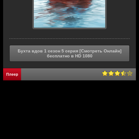
Бухта вдов 1 сезон 5 серия [Смотреть Онлайн]
бесплатно в HD 1080
Плеер