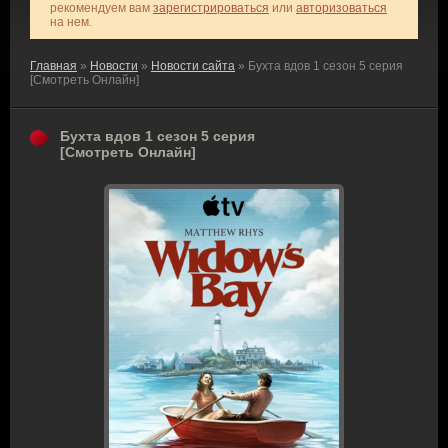
рекомендуем вам
зарегистрироваться
или
авторизоваться
на нем.
Главная
»
Новости
»
Новости сайта
» Бухта вдов 1 сезон 5 серия
[Смотреть Онлайн]
Бухта вдов 1 сезон 5 серия
[Смотреть Онлайн]