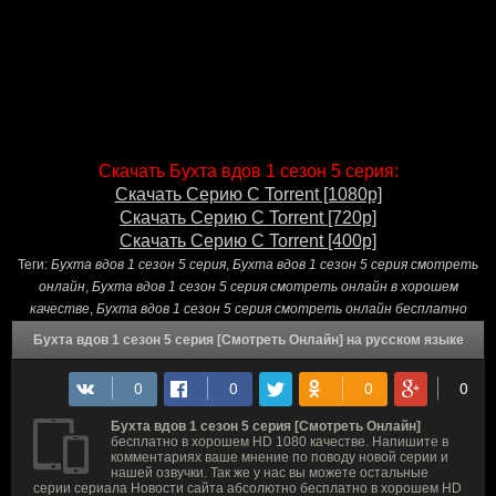
Скачать Бухта вдов 1 сезон 5 серия:
Скачать Серию С Torrent [1080p]
Скачать Серию С Torrent [720p]
Скачать Серию С Torrent [400p]
Теги:
Бухта вдов 1 сезон 5 серия
,
Бухта вдов 1 сезон 5 серия смотреть
онлайн
,
Бухта вдов 1 сезон 5 серия смотреть онлайн в хорошем
качестве
,
Бухта вдов 1 сезон 5 серия смотреть онлайн бесплатно
Бухта вдов 1 сезон 5 серия [Смотреть Онлайн] на русском языке
Бухта вдов 1 сезон 5 серия [Смотреть Онлайн]
бесплатно в хорошем HD 1080 качестве. Напишите в
комментариях ваше мнение по поводу новой серии и
нашей озвучки. Так же у нас вы можете остальные
серии сериала Новости сайта абсолютно бесплатно в хорошем HD