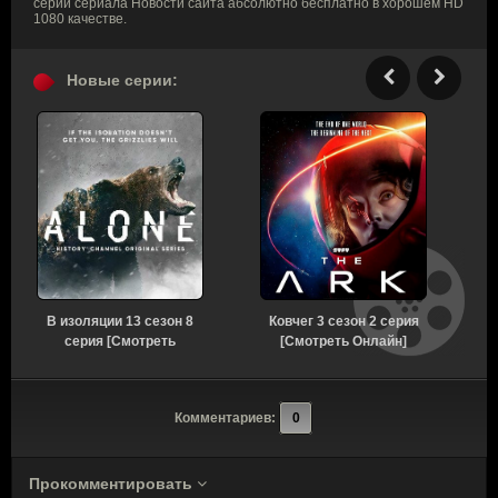
серии сериала Новости сайта абсолютно бесплатно в хорошем HD
1080 качестве.
Новые серии:
В изоляции 13 сезон 8
Ковчег 3 сезон 2 серия
серия [Смотреть
[Смотреть Онлайн]
С
Онлайн]
с
Комментариев:
0
Прокомментировать