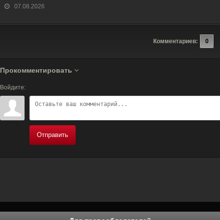
[Смотреть Онлайн]
07.08.2026
Комментариев:
0
Прокомментировать
Войдите:
Отправить