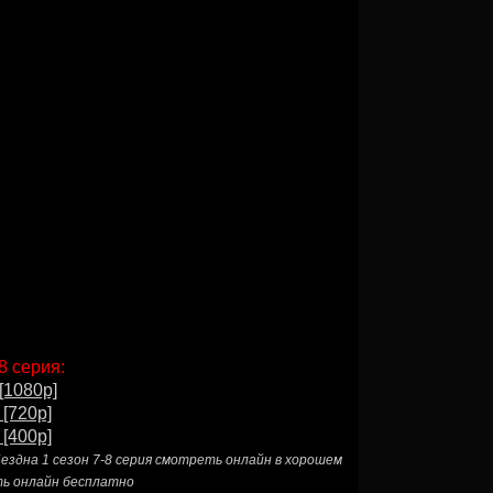
8 серия:
[1080p]
 [720p]
 [400p]
ездна 1 сезон 7-8 серия смотреть онлайн в хорошем
ть онлайн бесплатно