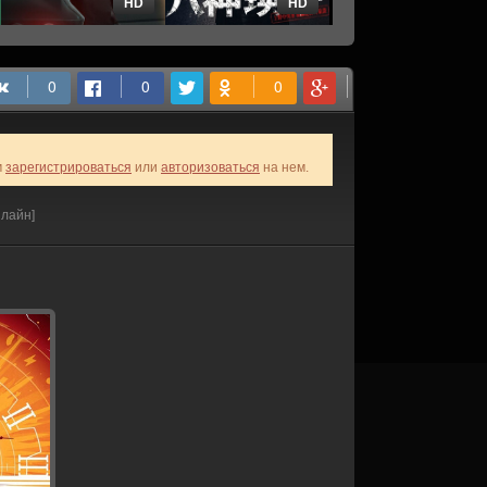
HD
HD
HD
м
зарегистрироваться
или
авторизоваться
на нем.
нлайн]