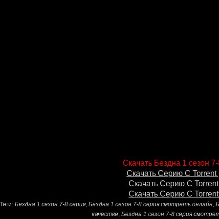
Скачать Бездна 1 сезон 7-
Скачать Серию С Torrent 
Скачать Серию С Torrent
Скачать Серию С Torrent
Теги:
Бездна 1 сезон 7-8 серия
,
Бездна 1 сезон 7-8 серия смотреть онлайн
,
Б
качестве
,
Бездна 1 сезон 7-8 серия смотре