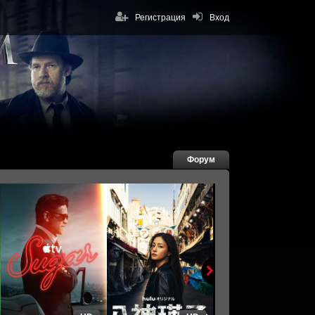
Регистрация
Вход
Форум