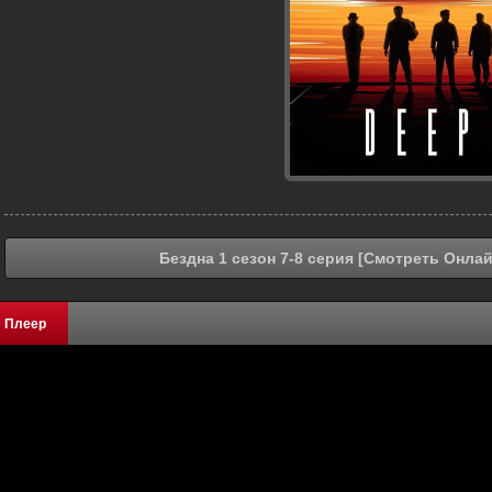
Бездна 1 сезон 7-8 серия [Смотреть Онлай
Плеер