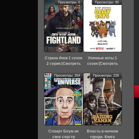
Просмотры: 0
Просмотры: 95
Страна боев 1 сезон
Уличные коты 1
2 серия [Смотреть
сезон [Смотреть
Онлайн]
Онлайн]
Просмотры: 354
Просмотры: 228
Стюарт Блум не
Власть в ночном
смог спасти
городе. Книга