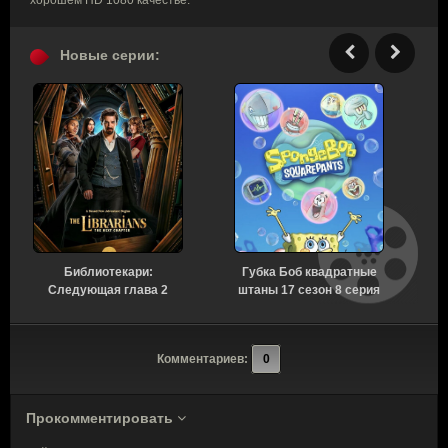
Новые серии:
Библиотекари:
Губка Боб квадратные
Следующая глава 2
штаны 17 сезон 8 серия
сезон 3 серия [Смотреть
[Смотреть Онлайн]
Онлайн]
и
Комментариев:
0
Прокомментировать